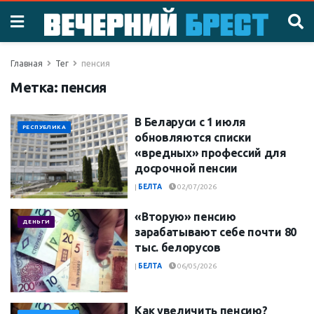
Главная
Тег
пенсия
Метка:
пенсия
В Беларуси с 1 июля
РЕСПУБЛИКА
обновляются списки
«вредных» профессий для
досрочной пенсии
|
БЕЛТА
02/07/2026
«Вторую» пенсию
ДЕНЬГИ
зарабатывают себе почти 80
тыс. белорусов
|
БЕЛТА
06/05/2026
Как увеличить пенсию?