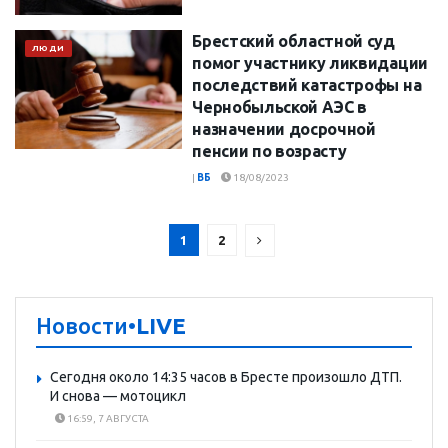
Брестский областной суд
ЛЮДИ
помог участнику ликвидации
последствий катастрофы на
Чернобыльской АЭС в
назначении досрочной
пенсии по возрасту
|
ВБ
18/08/2023
1
2
Новости
•LIVE
Сегодня около 14:35 часов в Бресте произошло ДТП.
И снова — мотоцикл
16:59, 7 АВГУСТА