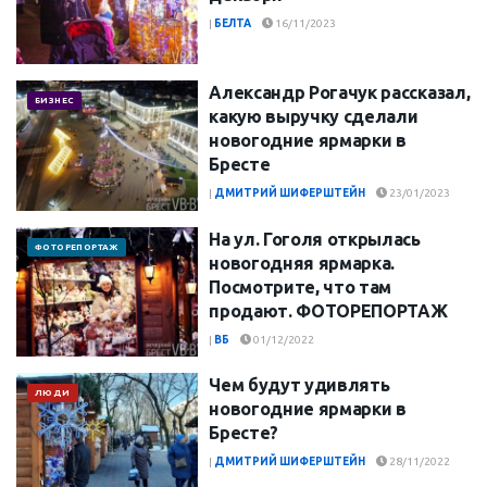
|
БЕЛТА
16/11/2023
Александр Рогачук рассказал,
БИЗНЕС
какую выручку сделали
новогодние ярмарки в
Бресте
|
ДМИТРИЙ ШИФЕРШТЕЙН
23/01/2023
На ул. Гоголя открылась
ФОТОРЕПОРТАЖ
новогодняя ярмарка.
Посмотрите, что там
продают. ФОТОРЕПОРТАЖ
|
ВБ
01/12/2022
Чем будут удивлять
ЛЮДИ
новогодние ярмарки в
Бресте?
|
ДМИТРИЙ ШИФЕРШТЕЙН
28/11/2022