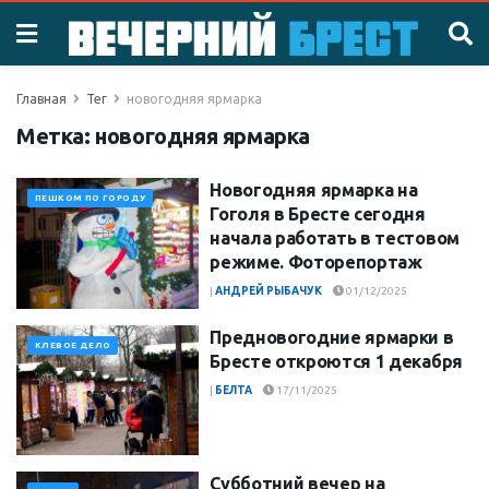
Главная
Тег
новогодняя ярмарка
Метка:
новогодняя ярмарка
Новогодняя ярмарка на
ПЕШКОМ ПО ГОРОДУ
Гоголя в Бресте сегодня
начала работать в тестовом
режиме. Фоторепортаж
|
АНДРЕЙ РЫБАЧУК
01/12/2025
Предновогодние ярмарки в
КЛЕВОЕ ДЕЛО
Бресте откроются 1 декабря
|
БЕЛТА
17/11/2025
Субботний вечер на