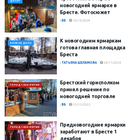
ДОСУГ
новогодней ярмарке в
Бресте. Фотосюжет
|
ВБ
14/12/2024
К новогодним ярмаркам
КЛЕВОЕ ДЕЛО
готова главная площадка
Бреста
|
ТАТЬЯНА ШЕЛАМОВА
24/11/2024
Брестский горисполком
ГОРОД 1000-ЛЕТИЯ
принял решение по
новогодней торговле
|
ВБ
21/11/2023
Предновогодние ярмарки
ГОРОД 1000-ЛЕТИЯ
заработают в Бресте 1
декабря