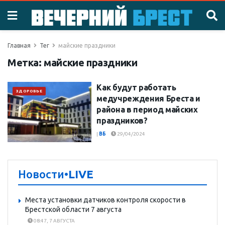
Главная
Тег
майские праздники
Метка:
майские праздники
Как будут работать
ЗДОРОВЬЕ
медучреждения Бреста и
района в период майских
праздников?
|
ВБ
29/04/2024
Новости
•LIVE
Места установки датчиков контроля скорости в
Брестской области 7 августа
08:47, 7 АВГУСТА