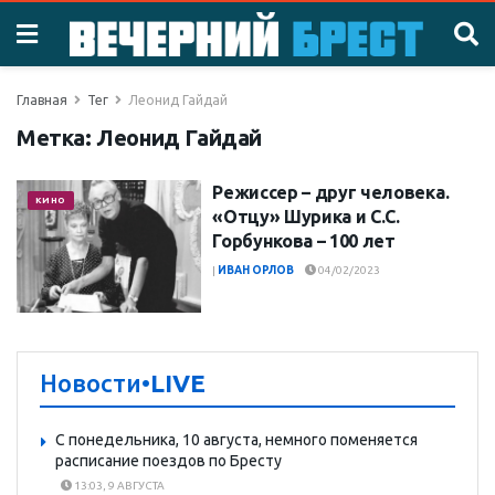
Главная
Тег
Леонид Гайдай
Метка:
Леонид Гайдай
Режиссер – друг человека.
КИНО
«Отцу» Шурика и С.С.
Горбункова – 100 лет
|
ИВАН ОРЛОВ
04/02/2023
Новости
•LIVE
С понедельника, 10 августа, немного поменяется
расписание поездов по Бресту
13:03, 9 АВГУСТА