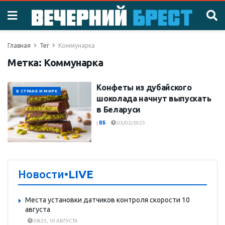
Главная
Тег
Коммунарка
Метка:
Коммунарка
Конфеты из дубайского
В СТРАНЕ И МИРЕ
шоколада начнут выпускать
в Беларуси
|
ВБ
03/02/2025
Новости
•LIVE
Места установки датчиков контроля скорости 10
августа
08:25, 10 АВГУСТА