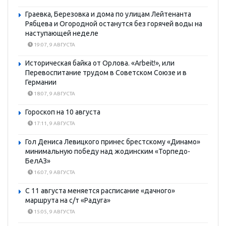
Граевка, Березовка и дома по улицам Лейтенанта
Рябцева и Огородной останутся без горячей воды на
наступающей неделе
19:07, 9 АВГУСТА
Историческая байка от Орлова. «Arbeit!», или
Перевоспитание трудом в Советском Союзе и в
Германии
18:07, 9 АВГУСТА
Гороскоп на 10 августа
17:11, 9 АВГУСТА
Гол Дениса Левицкого принес брестскому «Динамо»
минимальную победу над жодинским «Торпедо-
БелАЗ»
16:07, 9 АВГУСТА
С 11 августа меняется расписание «дачного»
маршрута на с/т «Радуга»
15:05, 9 АВГУСТА