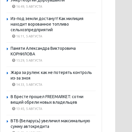
Умер Георгий Дорбуашвили
16:49, 5 АВГУСТА
Из-под земли достанут! Как милиция
находит ворованное топливо
сельхозпредприятий
16:11, 5 АВГУСТА
Памяти Александра Викторовича
КОРНИЛОВА
15:29, 5 АВГУСТА
Жара за рулем: как не потерять контроль
из-за зноя
14:33, 5 АВГУСТА
В Бресте прошел FREEMARKET: сотни
вещей обрели новых владельцев
13:45, 5 АВГУСТА
ВТБ (Беларусь) увеличил максимальную
сумму автокредита