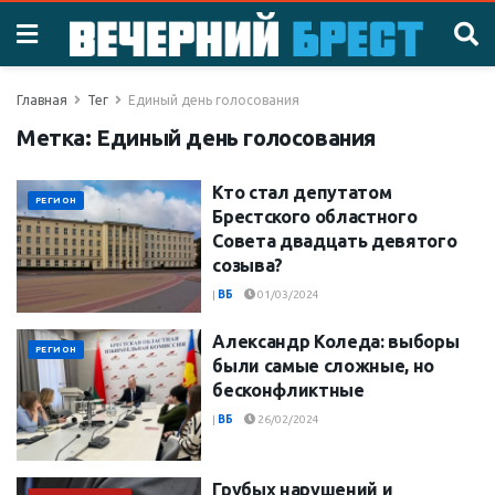
Главная
Тег
Единый день голосования
Метка:
Единый день голосования
Кто стал депутатом
РЕГИОН
Брестского областного
Совета двадцать девятого
созыва?
|
ВБ
01/03/2024
Александр Коледа: выборы
РЕГИОН
были самые сложные, но
бесконфликтные
|
ВБ
26/02/2024
Грубых нарушений и