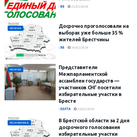
|
ВБ
25/02/2024
Досрочно проголосовали на
РЕГИОН
выборах уже больше 35 %
жителей Брестчины
|
ВБ
24/02/2024
Представители
РЕГИОН
Межпарламентской
ассамблеи государств —
участников СНГ посетили
избирательные участки в
Бресте
|
БЕЛТА
22/02/2024
В Брестской области за 2 дня
РЕСПУБЛИКА
досрочного голосования
избирательные участки