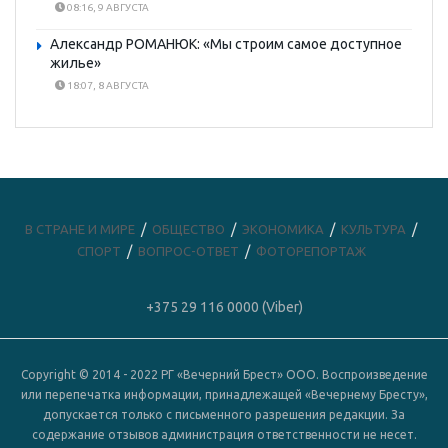
08:16, 9 АВГУСТА
Александр РОМАНЮК: «Мы строим самое доступное
жилье»
18:07, 8 АВГУСТА
В СТРАНЕ И МИРЕ
ОБЩЕСТВО
ЭКОНОМИКА
КУЛЬТУРА
СПОРТ
ВОПРОС-ОТВЕТ
ФОТОРЕПОРТАЖ
+375 29 116 0000 (Viber)
Copyright © 2014 - 2022 РГ «Вечерний Брест» ООО. Воспроизведение
или перепечатка информации, принадлежащей «Вечернему Бресту»,
допускается только с письменного разрешения редакции. За
содержание отзывов администрация ответственности не несет.