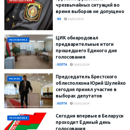
ПРОИСШЕСТВИЯ
чрезвычайных ситуаций во
время выборов не допущено
|
ВБ
26/02/2024
ЦИК обнародовал
РЕСПУБЛИКА
предварительные итоги
прошедшего Единого дня
голосования
|
БЕЛТА
26/02/2024
Председатель Брестского
РЕГИОН
облисполкома Юрий Шулейко
сегодня принял участие в
выборах депутатов
|
БЕЛТА
25/02/2024
Сегодня впервые в Беларуси
РЕСПУБЛИКА
проходит Единый день
голосования