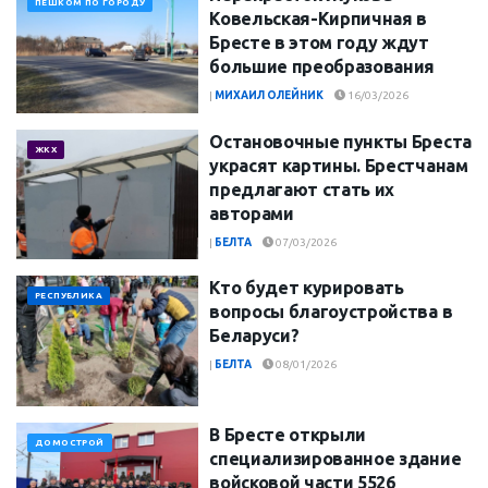
ПЕШКОМ ПО ГОРОДУ
Ковельская-Кирпичная в
Бресте в этом году ждут
большие преобразования
|
МИХАИЛ ОЛЕЙНИК
16/03/2026
Остановочные пункты Бреста
ЖКХ
украсят картины. Брестчанам
предлагают стать их
авторами
|
БЕЛТА
07/03/2026
Кто будет курировать
РЕСПУБЛИКА
вопросы благоустройства в
Беларуси?
|
БЕЛТА
08/01/2026
В Бресте открыли
ДОМОСТРОЙ
специализированное здание
войсковой части 5526