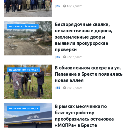
|
ВБ
16/12/2025
Беспорядочные свалки,
НА ГРЕШНОЙ ЗЕМЛЕ
некачественные дороги,
захламленные дворы
выявили прокурорские
проверки
|
ВБ
22/11/2025
В обновленном сквере на ул.
ПЕШКОМ ПО ГОРОДУ
Папанина в Бресте появилась
новая аллея
|
ВБ
24/10/2025
В рамках месячника по
ПЕШКОМ ПО ГОРОДУ
благоустройству
преобразилась остановка
«МОПРа» в Бресте