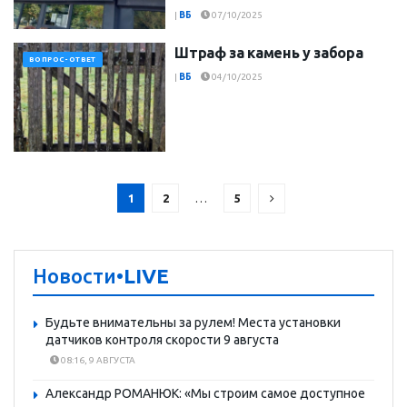
|
ВБ
07/10/2025
Штраф за камень у забора
ВОПРОС-ОТВЕТ
|
ВБ
04/10/2025
1
2
…
5
Новости
•LIVE
Будьте внимательны за рулем! Места установки
датчиков контроля скорости 9 августа
08:16, 9 АВГУСТА
Александр РОМАНЮК: «Мы строим самое доступное