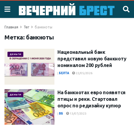
Главная
Тег
банкноты
Метка:
банкноты
Национальный банк
ДЕНЬГИ
представил новую банкноту
номиналом 200 рублей
|
БЕЛТА
22/05/2026
На банкнотах евро появятся
ДЕНЬГИ
птицы и реки. Стартовал
опрос по редизайну купюр
|
ВБ
13/07/2023