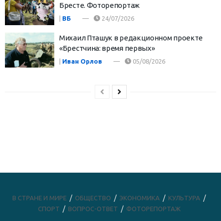
Бресте. Фоторепортаж
|
ВБ
24/07/2026
Михаил Пташук в редакционном проекте
«Брестчина: время первых»
|
Иван Орлов
05/08/2026
В СТРАНЕ И МИРЕ
ОБЩЕСТВО
ЭКОНОМИКА
КУЛЬТУРА
СПОРТ
ВОПРОС-ОТВЕТ
ФОТОРЕПОРТАЖ