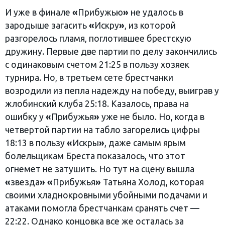
И уже в финале
«
Прибужью
»
не удалось в
зародыше загасить
«
Искру
»
, из которой
разгорелось пламя, поглотившее брестскую
дружину. Первые две партии по делу закончились
с одинаковым счетом 21:25 в пользу хозяек
турнира. Но, в третьем сете брестчанки
возродили из пепла надежду на победу, выиграв у
жлобинский клуба 25:18. Казалось, права на
ошибку у
«
Прибужья
»
уже не было. Но, когда в
четвертой партии на табло загорелись цифры
18:13 в пользу
«
Искры
»
, даже самым ярым
болельщикам Бреста показалось, что этот
огнемет не затушить. Но тут на сцену вышла
«
звезда
»
«
Прибужья
»
Татьяна Холод, которая
своими хладнокровными убойными подачами и
атаками помогла брестчанкам сранять счет —
22:22. Однако концовка все же осталась за