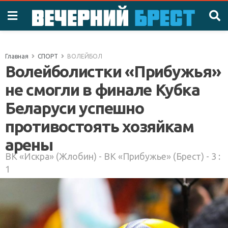
Главная
СПОРТ
ВОЛЕЙБОЛ
Волейболистки «Прибужья»
не смогли в финале Кубка
Беларуси успешно
противостоять хозяйкам
арены
ВК «Искра» (Жлобин) - ВК «Прибужье» (Брест) - 3 :
1