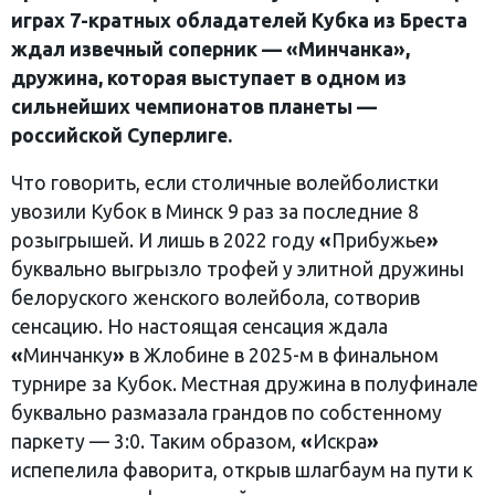
играх 7-кратных обладателей Кубка из Бреста
ждал извечный соперник — «Минчанка»,
дружина, которая выступает в одном из
сильнейших чемпионатов планеты —
российской Суперлиге.
Что говорить, если столичные волейболистки
увозили Кубок в Минск 9 раз за последние 8
розыгрышей. И лишь в 2022 году
«
Прибужье
»
буквально выгрызло трофей у элитной дружины
белоруского женского волейбола, сотворив
сенсацию. Но настоящая сенсация ждала
«
Минчанку
»
в Жлобине в 2025-м в финальном
турнире за Кубок. Местная дружина в полуфинале
буквально размазала грандов по собстенному
паркету — 3:0. Таким образом,
«
Искра
»
испепелила фаворита, открыв шлагбаум на пути к