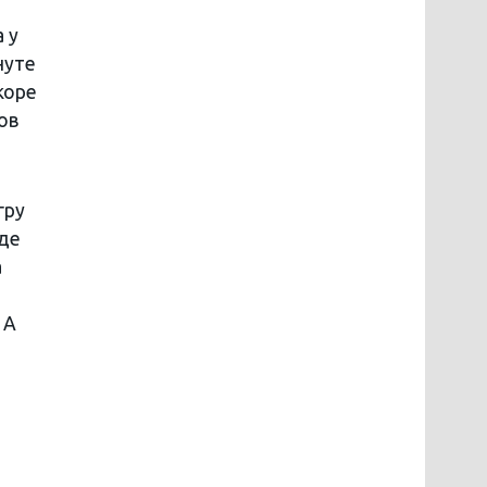
 у
нуте
коре
ов
гру
оде
а
 А