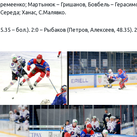
еремеенко; Мартынюк – Гришанов, Бовбель – Герасим
Середа; Ханас, С.Малявко.
.35 – бол.). 2:0 – Рыбаков (Петров, Алексеев, 48.35). 2