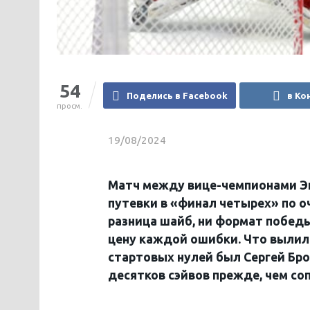
54
Поделись в Facebook
в Ко
просм.
19/08/2024
Матч между вице-чемпионами Э
путевки в «финал четырех» по о
разница шайб, ни формат победы
цену каждой ошибки. Что вылил
стартовых нулей был Сергей Бро
десятков сэйвов прежде, чем со