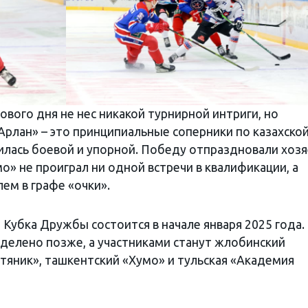
вого дня не нес никакой турнирной интриги, но
Арлан» – это принципиальные соперники по казахской
училась боевой и упорной. Победу отпраздновали хоз
мо» не проиграл ни одной встречи в квалификации, а
лем в графе «очки».
Кубка Дружбы состоится в начале января 2025 года.
делено позже, а участниками станут жлобинский
тяник», ташкентский «Хумо» и тульская «Академия