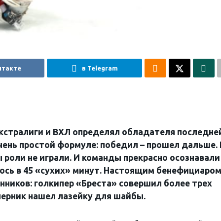
нтакте
в Telegram
кстралиги и ВХЛ определял обладателя последне
чень простой формуле: победил – прошел дальше.
 роли не играли. И команды прекрасно осознавали
ось в 45 «сухих» минут. Настоящим бенефициаро
нников: голкипер «Бреста» совершил более трех
перник нашел лазейку для шайбы.