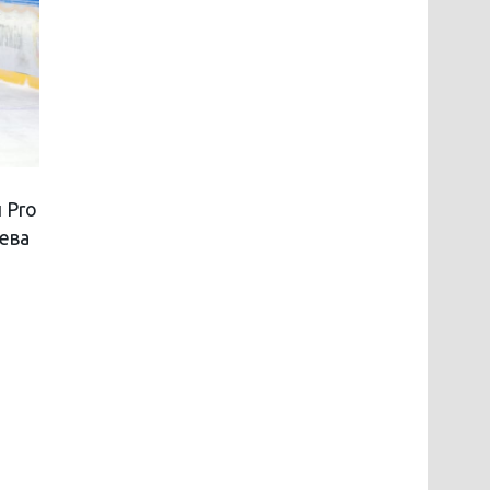
 Pro
яева