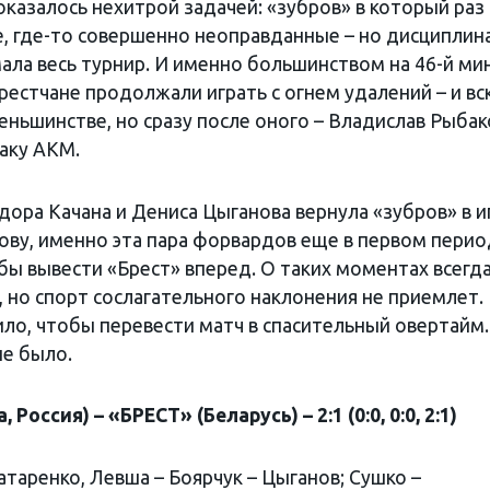
оказалось нехитрой задачей: «зубров» в который раз
, где-то совершенно неоправданные – но дисциплина
ла весь турнир. И именно большинством на 46-й ми
рестчане продолжали играть с огнем удалений – и вс
еньшинстве, но сразу после оного – Владислав Рыбак
аку АКМ.
едора Качана и Дениса Цыганова вернула «зубров» в и
слову, именно эта пара форвардов еще в первом пери
бы вывести «Брест» вперед. О таких моментах всегд
 но спорт сослагательного наклонения не приемлет.
ло, чтобы перевести матч в спасительный овертайм.
не было.
ия) – «БРЕСТ» (Беларусь) – 2:1 (0:0, 0:0, 2:1)
атаренко, Левша – Боярчук – Цыганов; Сушко –