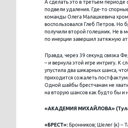
А сделать это в третьем периоде 
подвели удаления. Где-то спорные
команды Олега Малашкевича хрома
воспользовался Глеб Петров. Но б
получили второй голешник. Не в м
по инерции завершил затяжную ат
Правда, через 39 секунд связка Ф
– и вернула этой игре интригу. К 
упустила два шикарных шанса, что
приходится сожалеть постфактум,
Одной шайбы брестчанам не хвати
на вторую шансов как будто бы и 
«АКАДЕМИЯ МИХАЙЛОВА» (Тула, Росс
«БРЕСТ»:
Бронников; Шелег (к) – Т