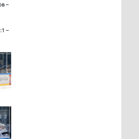
ов –
:1 –