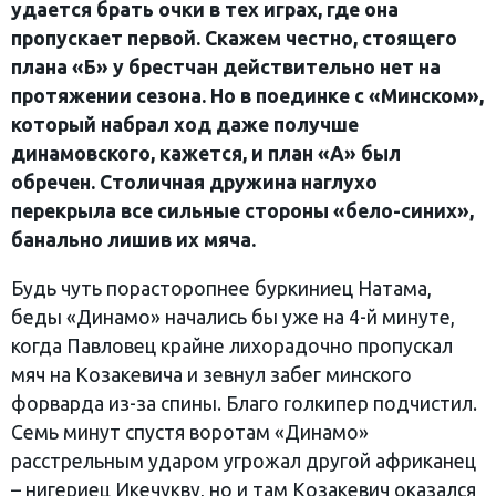
удается брать очки в тех играх, где она
пропускает первой. Скажем честно, стоящего
плана «Б» у брестчан действительно нет на
протяжении сезона. Но в поединке с «Минском»,
который набрал ход даже получше
динамовского, кажется, и план «А» был
обречен. Столичная дружина наглухо
перекрыла все сильные стороны «бело-синих»,
банально лишив их мяча.
Будь чуть порасторопнее буркиниец Натама,
беды «Динамо» начались бы уже на 4-й минуте,
когда Павловец крайне лихорадочно пропускал
мяч на Козакевича и зевнул забег минского
форварда из-за спины. Благо голкипер подчистил.
Семь минут спустя воротам «Динамо»
расстрельным ударом угрожал другой африканец
– нигериец Икечукву, но и там Козакевич оказался