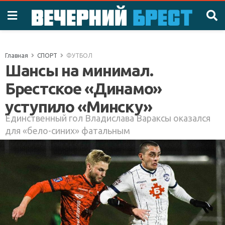
Главная
СПОРТ
ФУТБОЛ
Шансы на минимал.
Брестское «Динамо»
уступило «Минску»
Единственный гол Владислава Вараксы оказался
для «бело-синих» фатальным