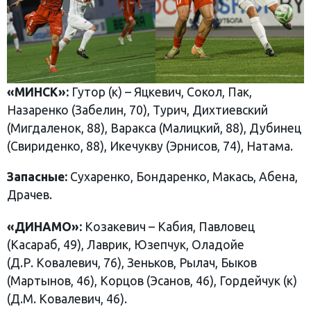
«МИНСК»:
Гутор (к) – Яцкевич, Сокол, Пак,
Назаренко (Забелин, 70), Турич, Дихтиевский
(Мигдаленок, 88), Варакса (Малицкий, 88), Дубинец
(Свириденко, 88), Икечукву (Эрнисов, 74), Натама.
Запасные:
Сухаренко, Бондаренко, Макась, Абена,
Драчев.
«ДИНАМО»:
Козакевич – Кабия, Павловец
(Касараб, 49), Лаврик, Юзепчук, Оладойе
(Д.Р. Ковалевич, 76), Зеньков, Рылач, Быков
(Мартынов, 46), Корцов (Эсанов, 46), Гордейчук (к)
(Д.М. Ковалевич, 46).