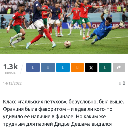
1.3k
просм.
0
14/12/2022
Класс «галльских петухов», безусловно, был выше.
Франция была фаворитом – и едва ли кого-то
удивило ее наличие в финале. Но каким же
трудным для парней Дидье Дешама выдался