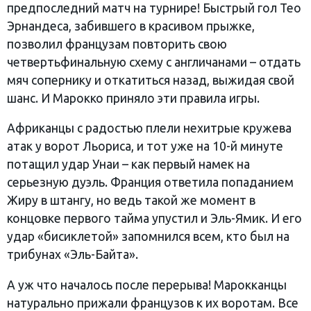
предпоследний матч на турнире! Быстрый гол Тео
Эрнандеса, забившего в красивом прыжке,
позволил французам повторить свою
четвертьфинальную схему с англичанами – отдать
мяч сопернику и откатиться назад, выжидая свой
шанс. И Марокко приняло эти правила игры.
Африканцы с радостью плели нехитрые кружева
атак у ворот Льориса, и тот уже на 10-й минуте
потащил удар Унаи – как первый намек на
серьезную дуэль. Франция ответила попаданием
Жиру в штангу, но ведь такой же момент в
концовке первого тайма упустил и Эль-Ямик. И его
удар «бисиклетой» запомнился всем, кто был на
трибунах «Эль-Байта».
А уж что началось после перерыва! Марокканцы
натурально прижали французов к их воротам. Все