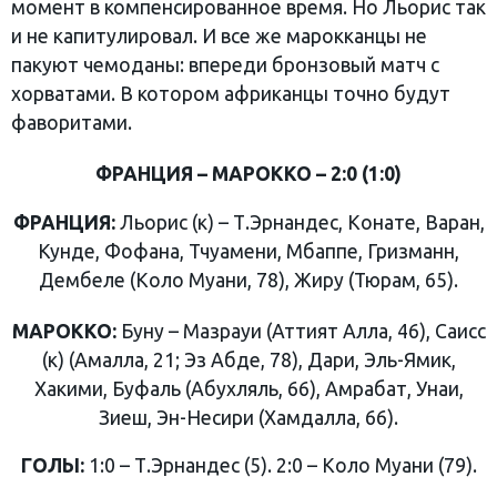
момент в компенсированное время. Но Льорис так
и не капитулировал. И все же марокканцы не
пакуют чемоданы: впереди бронзовый матч с
хорватами. В котором африканцы точно будут
фаворитами.
ФРАНЦИЯ – МАРОККО – 2:0 (1:0)
ФРАНЦИЯ:
Льорис (к) – Т.Эрнандес, Конате, Варан,
Кунде, Фофана, Тчуамени, Мбаппе, Гризманн,
Дембеле (Коло Муани, 78), Жиру (Тюрам, 65).
МАРОККО:
Буну – Мазрауи (Аттият Алла, 46), Саисс
(к) (Амалла, 21; Эз Абде, 78), Дари, Эль-Ямик,
Хакими, Буфаль (Абухляль, 66), Амрабат, Унаи,
Зиеш, Эн-Несири (Хамдалла, 66).
ГОЛЫ:
1:0 – Т.Эрнандес (5). 2:0 – Коло Муани (79).