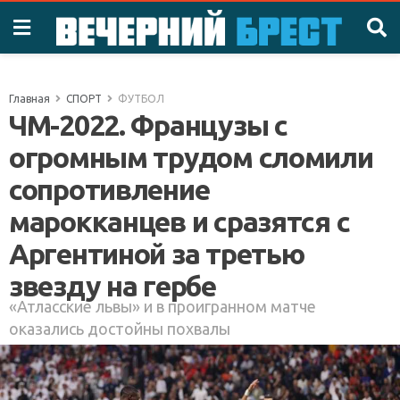
Главная
СПОРТ
ФУТБОЛ
ЧМ-2022. Французы с
огромным трудом сломили
сопротивление
марокканцев и сразятся с
Аргентиной за третью
звезду на гербе
«Атласские львы» и в проигранном матче
оказались достойны похвалы