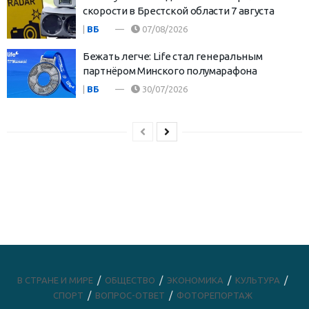
скорости в Брестской области 7 августа
|
ВБ
07/08/2026
Бежать легче: Life стал генеральным
партнёром Минского полумарафона
|
ВБ
30/07/2026
В СТРАНЕ И МИРЕ
ОБЩЕСТВО
ЭКОНОМИКА
КУЛЬТУРА
СПОРТ
ВОПРОС-ОТВЕТ
ФОТОРЕПОРТАЖ