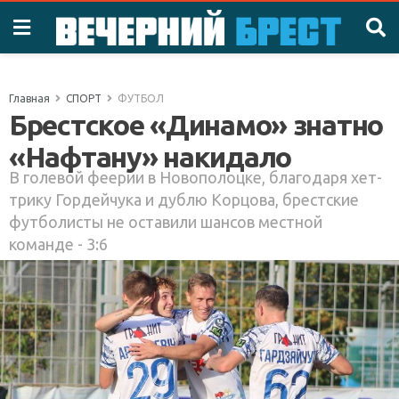
Главная
СПОРТ
ФУТБОЛ
Брестское «Динамо» знатно
«Нафтану» накидало
В голевой феерии в Новополоцке, благодаря хет-
трику Гордейчука и дублю Корцова, брестские
футболисты не оставили шансов местной
команде - 3:6