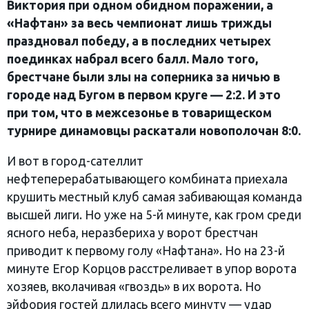
Виктория при одном обидном поражении, а
«Нафтан» за весь чемпионат лишь трижды
праздновал победу, а в последних четырех
поединках набрал всего балл. Мало того,
брестчане были злы на соперника за ничью в
городе над Бугом в первом круге — 2:2. И это
при том, что в межсезонье в товарищеском
турнире динамовцы раскатали новополочан 8:0.
И вот в город-сателлит
нефтеперерабатывающего комбината приехала
крушить местный клуб самая забивающая команда
высшей лиги. Но уже на 5-й минуте, как гром среди
ясного неба, неразбериха у ворот брестчан
приводит к первому голу «Нафтана». Но на 23-й
минуте Егор Корцов расстреливает в упор ворота
хозяев, вколачивая «гвоздь» в их ворота. Но
эйфория гостей длилась всего минуту — удар