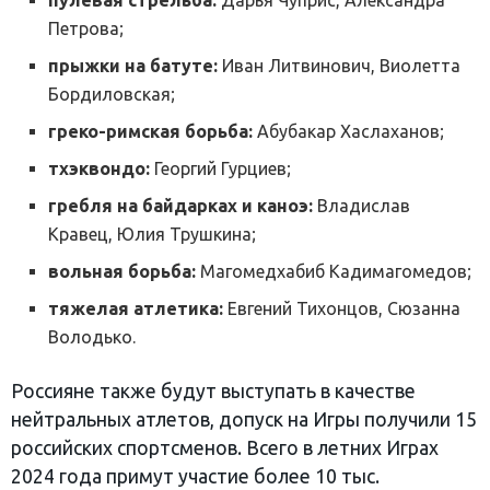
пулевая стрельба:
Дарья Чуприс, Александра
Петрова;
прыжки на батуте:
Иван Литвинович, Виолетта
Бордиловская;
греко-римская борьба:
Абубакар Хаслаханов;
тхэквондо:
Георгий Гурциев;
гребля на байдарках и каноэ:
Владислав
Кравец, Юлия Трушкина;
вольная борьба:
Магомедхабиб Кадимагомедов;
тяжелая атлетика:
Евгений Тихонцов, Сюзанна
Володько.
Россияне также будут выступать в качестве
нейтральных атлетов, допуск на Игры получили 15
российских спортсменов. Всего в летних Играх
2024 года примут участие более 10 тыс.