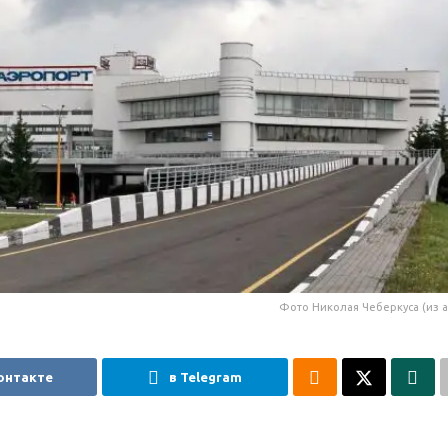
Фото Николая Чеберкуса (из а
онтакте
в Telegram