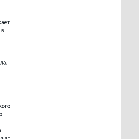
жает
 в
ла.
кого
ю
а
учат