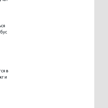
ься
обус
ся в
кг и