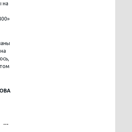
ы на
800»
ланы
 на
ось,
этом
МОВА