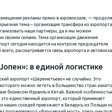
размещении рекламы прямо в аэровокзале, — продол
рьезная тема – организация трансфера из аэропорта
рганизовать наши партнеры, да и мы можем
м своими силами. Тема организации движения
порт сегодня находится на контроле председателя
всего, рассматривается связь аэропорта и автовокза
пен»: в единой логистике
вский аэропорт «Шереметьево» не случайно. Это
которого можно лететь в большинство стран азиатс
нные бизнесом Израиль и Китай. Важной особенность
о это единственный аэропорт, который принимает
из наших соседей приезжают в Беларусь из Польши н
ез погранпереход «Варшавский мост», здесь они пол