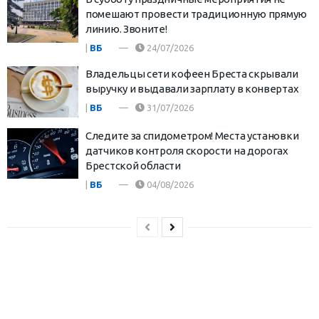
помешают провести традиционную прямую
линию. Звоните!
|
ВБ
24/07/2026
Владельцы сети кофеен Бреста скрывали
выручку и выдавали зарплату в конвертах
|
ВБ
31/07/2026
Следите за спидометром! Места установки
датчиков контроля скорости на дорогах
Брестской области
|
ВБ
04/08/2026