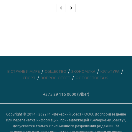
В СТРАНЕ И МИРЕ
ОБЩЕСТВО
ЭКОНОМИКА
КУЛЬТУРА
СПОРТ
ВОПРОС-ОТВЕТ
ФОТОРЕПОРТАЖ
+375 29 116 0000 (Viber)
Copyright © 2014 - 2022 РГ «Вечерний Брест» ООО. Воспроизведение
или перепечатка информации, принадлежащей «Вечернему Бресту»,
допускается только с письменного разрешения редакции. За
содержание отзывов администрация ответственности не несет.