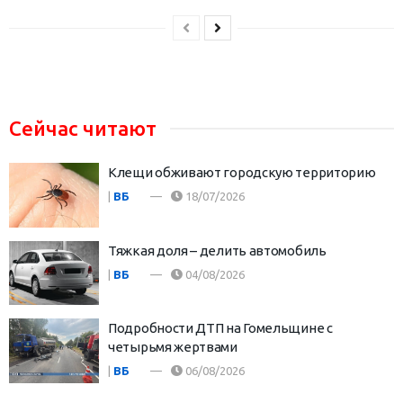
Сейчас читают
Клещи обживают городскую территорию
|
ВБ
18/07/2026
Тяжкая доля – делить автомобиль
|
ВБ
04/08/2026
Подробности ДТП на Гомельщине с
четырьмя жертвами
|
ВБ
06/08/2026