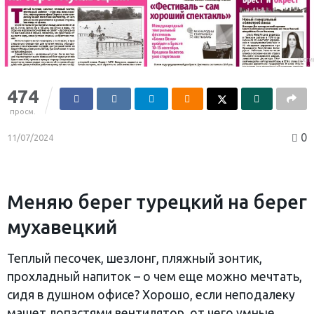
474
просм.
0
11/07/2024
Меняю берег турецкий на берег
мухавецкий
Теплый песочек, шезлонг, пляжный зонтик,
прохладный напиток – о чем еще можно мечтать,
сидя в душном офисе? Хорошо, если неподалеку
машет лопастями вентилятор, от чего умные