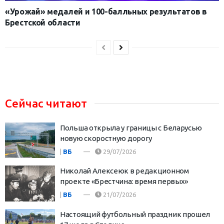
«Урожай» медалей и 100-балльных результатов в
Брестской области
Сейчас читают
Польша открыла у границы с Беларусью
новую скоростную дорогу
|
ВБ
29/07/2026
Николай Алексеюк в редакционном
проекте «Брестчина: время первых»
|
ВБ
21/07/2026
Настоящий футбольный праздник прошел