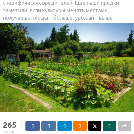
специфических вредителей. Еще наши предки
заметили: если культуры менять местами,
получаешь плоды – больше, урожай – выше
265
просм.