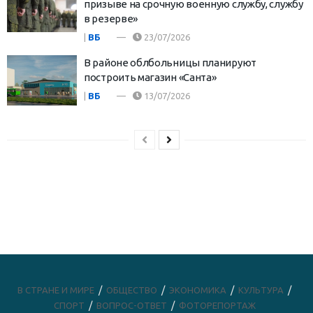
призыве на срочную военную службу, службу
в резерве»
|
ВБ
23/07/2026
В районе облбольницы планируют
построить магазин «Санта»
|
ВБ
13/07/2026
В СТРАНЕ И МИРЕ
ОБЩЕСТВО
ЭКОНОМИКА
КУЛЬТУРА
СПОРТ
ВОПРОС-ОТВЕТ
ФОТОРЕПОРТАЖ