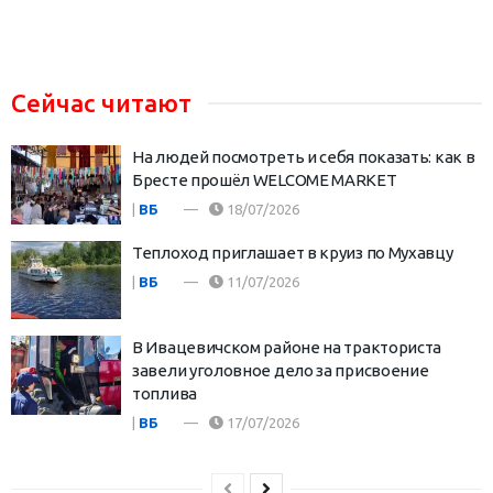
Сейчас читают
На людей посмотреть и себя показать: как в
Бресте прошёл WELCOME MARKET
|
ВБ
18/07/2026
Теплоход приглашает в круиз по Мухавцу
|
ВБ
11/07/2026
В Ивацевичском районе на тракториста
завели уголовное дело за присвоение
топлива
|
ВБ
17/07/2026