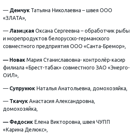
—
Демчук
Татьяна Николаевна – швея ООО
«ЗЛАТА»,
—
Лази
ц
кая
Оксана Сергеевна – обработчик рыбы
и морепродуктов белорусско-германского
совместного предприятия ООО «Санта-Бремор»,
— Новак
Мария Станиславовна- контролёр-касир
филиала «Брест-табак» совместного ЗАО «Энерго-
ОИЛ»,
—
Супрунюк
Наталья Анатольевна, домохозяйка,
—
Ткачук
Анастасия Александровна,
домохозяйка,
— Федосик
Елена Викторовна, швея ЧУПП
«Карина Делюкс»,