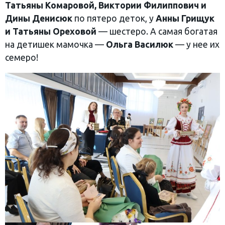
Татьяны Комаровой, Виктории Филиппович и
Дины Денисюк
по пятеро деток, у
Анны Грищук
и Татьяны Ореховой
— шестеро. А самая богатая
на детишек мамочка —
Ольга Василюк
— у нее их
семеро!