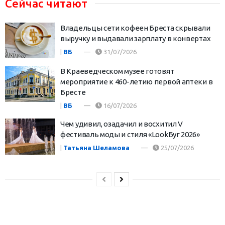
Сейчас читают
Владельцы сети кофеен Бреста скрывали
выручку и выдавали зарплату в конвертах
|
ВБ
31/07/2026
В Краеведческом музее готовят
мероприятие к 460-летию первой аптеки в
Бресте
|
ВБ
16/07/2026
Чем удивил, озадачил и восхитил V
фестиваль моды и стиля «LookБуг 2026»
|
Татьяна Шеламова
25/07/2026