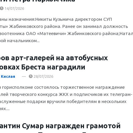
14/07/2026
аны назначения:Никиты Кузьмича директором СУП
ты» Жабинковского района. Ранее он занимал должность
 зоотехника ОАО «Матеевичи» Жабинковского района;Ната
ой начальником...
ов арт-галерей на автобусных
овках Бреста наградили
 Кислая
28/07/2026
в горисполкоме состоялось торжественное награждение
лей творческого конкурса ЖКХ и подписчиков их телеграм-
аслуженные подарки вручили победителям в нескольких
х....
антин Сумар награжден грамотой