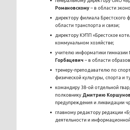
генеральному директору ОАО «Б
Романовскому
– в области экон
директору филиала Брестского 
области транспорта и связи;
директору КУПП «Брестское кот
коммунальном хозяйстве;
учителю информатики гимназии 
Горбацевич
– в области образов
тренеру-преподавателю по спор
физической культуры, спорта и т
командиру 38-ой отдельной гва
полковнику
Дмитрию Коршуно
предупреждения и ликвидации ч
главному редактору редакции «Б
деятельности и информационной