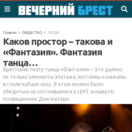
Главная
ОБЩЕСТВО
ЛЮДИ
Каков простор – такова и
«Фантазия». Фантазия
танца…
Брестский театр танца «Фантазия» – это далеко
не только элементы эпатажа, костюмы и канканы
в стиле кабаре-шоу. В этом можно было
убедиться на состоявшемся в ЦМТ концерте,
посвященном Дню матери