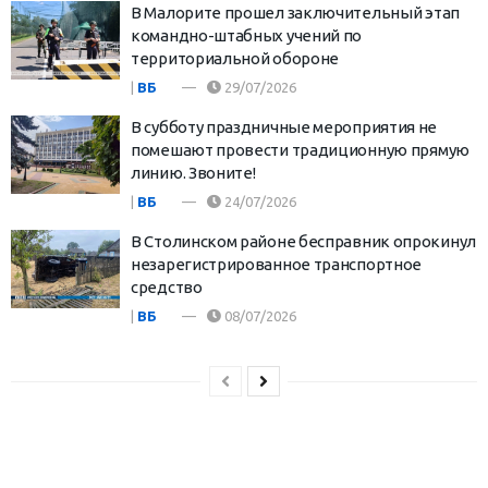
В Малорите прошел заключительный этап
командно-штабных учений по
территориальной обороне
|
ВБ
29/07/2026
В субботу праздничные мероприятия не
помешают провести традиционную прямую
линию. Звоните!
|
ВБ
24/07/2026
В Столинском районе бесправник опрокинул
незарегистрированное транспортное
средство
|
ВБ
08/07/2026