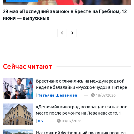
23 мая «Последний звонок» в Бресте на Гребном, 12
июня — выпускные
Сейчас читают
Брестчане отличились на международной
неделе балалайки «Русское чудо» в Питере
|
Татьяна Шеламова
18/07/2026
«Девичий» виноград возвращается на свое
место после ремонта на Леваневского, 1
|
ВБ
09/07/2026
Настоящий футбольный праздник прошел