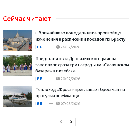
Сейчас читают
С ближайшего понедельника произойдут
изменения в расписании поездов по Бресту
|
ВБ
26/07/2026
Представители Дрогичинского района
завоевали сразу три награды на «Славянском
базаре» в Витебске
|
ВБ
20/07/2026
Теплоход «Фрост» приглашает брестчан на
прогулки по Мухавцу
|
ВБ
07/08/2026