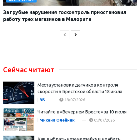
За грубые нарушения госконтроль приостановил
работу трех магазинов в Малорите
Сейчас читают
Места установки датчиков контроля
скорости в Брестской области 18 июля
|
ВБ
18/07/2026
Читайте в «Вечернем Бресте» за 10 июля
|
Михаил Олейник
09/07/2026
Как выбрать незамерзайку и не убить