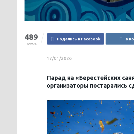
489
Поделись в Facebook
в К
просм.
17/01/2026
Парад на «Берестейских саня
организаторы постарались 