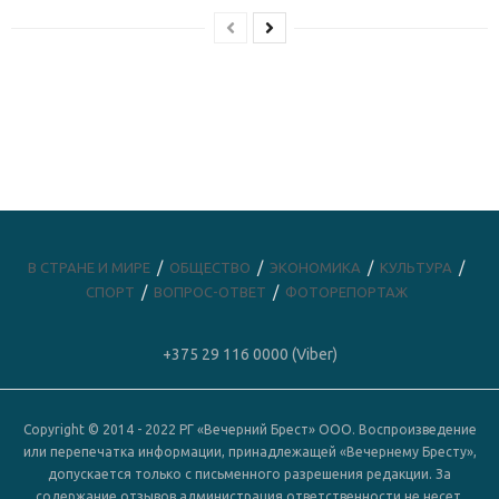
В СТРАНЕ И МИРЕ
ОБЩЕСТВО
ЭКОНОМИКА
КУЛЬТУРА
СПОРТ
ВОПРОС-ОТВЕТ
ФОТОРЕПОРТАЖ
+375 29 116 0000 (Viber)
Copyright © 2014 - 2022 РГ «Вечерний Брест» ООО. Воспроизведение
или перепечатка информации, принадлежащей «Вечернему Бресту»,
допускается только с письменного разрешения редакции. За
содержание отзывов администрация ответственности не несет.