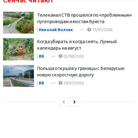
Телеканал СТВ прошелся по «проблемным»
путепроводам и мостам Бреста
|
Николай Волчик
13/07/2026
Когда убирать и когда сеять. Лунный
календарь на август
|
ВБ
02/08/2026
Польша открыла у границы с Беларусью
новую скоростную дорогу
|
ВБ
29/07/2026