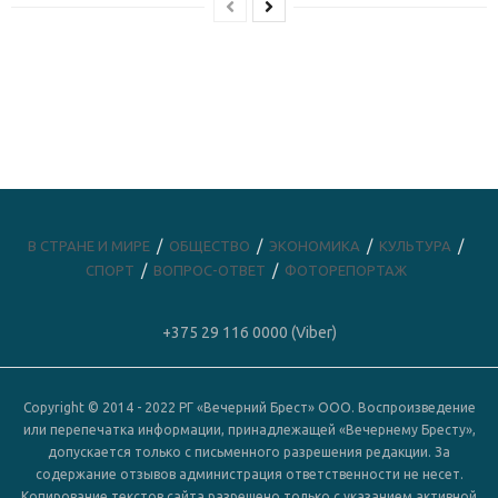
В СТРАНЕ И МИРЕ
ОБЩЕСТВО
ЭКОНОМИКА
КУЛЬТУРА
СПОРТ
ВОПРОС-ОТВЕТ
ФОТОРЕПОРТАЖ
+375 29 116 0000 (Viber)
Copyright © 2014 - 2022 РГ «Вечерний Брест» ООО. Воспроизведение
или перепечатка информации, принадлежащей «Вечернему Бресту»,
допускается только с письменного разрешения редакции. За
содержание отзывов администрация ответственности не несет.
Копирование текстов сайта разрешено только с указанием активной