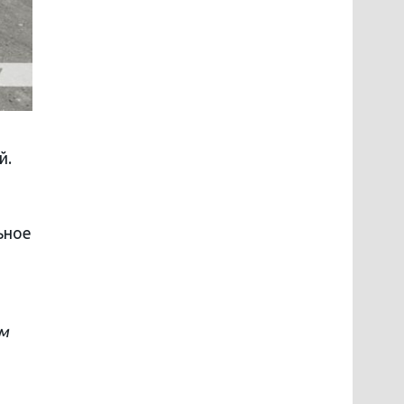
й.
ьное
ум