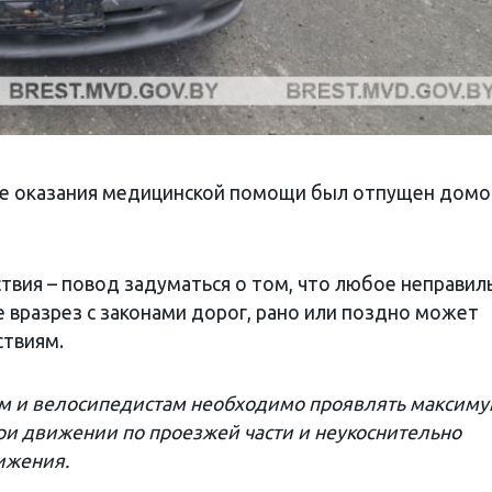
ле оказания медицинской помощи был отпущен домо
вия – повод задуматься о том, что любое неправил
 вразрез с законами дорог, рано или поздно может
ствиям.
м и велосипедистам необходимо проявлять максим
ри движении по проезжей части и неукоснительно
ижения.