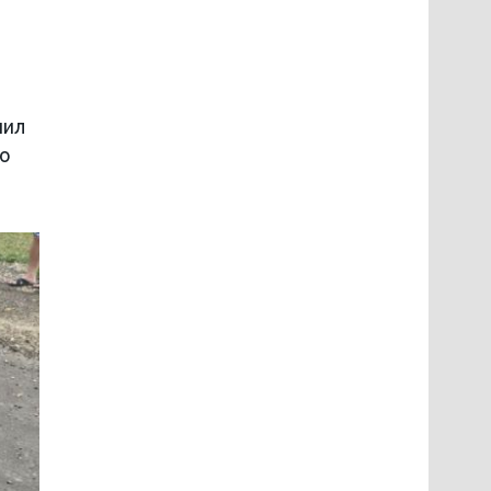
шил
по