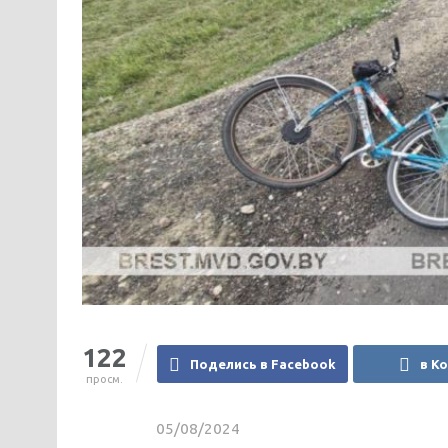
122
Поделись в Facebook
в К
просм.
05/08/2024