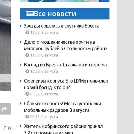
Все новости
Звезды сошлись в спутнике Бреста
12:37, 8 августа
Дело о мошенничестве почти на
миллион рублей в Столинском районе
11:39, 8 августа
Взгляд из Бреста. Ставка на интеллект
10:38, 8 августа
Сюрпризы корпуса Б: в ЦУМе появился
новый бренд. Кто он?
09:27, 8 августа
Сбавьте скорость! Места установки
мобильных радаров 8 августа
08:15, 8 августа
Житель Кобринского района принял
0
7,2 (!) промилле и умер