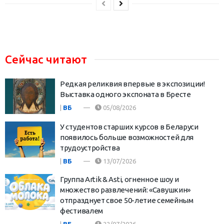
Сейчас читают
Редкая реликвия впервые в экспозиции!
Выставка одного экспоната в Бресте
|
ВБ
05/08/2026
У студентов старших курсов в Беларуси
появилось больше возможностей для
трудоустройства
|
ВБ
13/07/2026
Группа Artik & Asti, огненное шоу и
множество развлечений: «Савушкин»
отпразднует свое 50-летие семейным
фестивалем