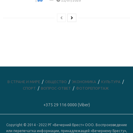
|
ВБ
22/07/2026
В СТРАНЕ И МИРЕ
ОБЩЕСТВО
ЭКОНОМИКА
КУЛЬТУРА
СПОРТ
ВОПРОС-ОТВЕТ
ФОТОРЕПОРТАЖ
+375 29 116 0000 (Viber)
Copyright © 2014 - 2022 РГ «Вечерний Брест» ООО. Воспроизведение
или перепечатка информации, принадлежащей «Вечернему Бресту»,