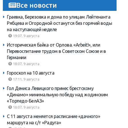
Все новости
Граевка, Березовка и дома по улицам Лейтенанта
Рябцева и Огородной останутся без горячей воды
на наступающей неделе
19:07, 9 августа
Историческая байка от Орлова. «Arbeit!», или
Перевоспитание трудом в Советском Союзе и в
Германии
18:07, 9 августа
Гороскоп на 10 августа
17:11, 9 августа
Гол Дениса Левицкого принес брестскому
«Динамо» минимальную победу над жодинским
«Торпедо-БелАЗ»
16:07, 9 августа
С 11 августа меняется расписание «дачного»
маршрута на с/т «Радуга»