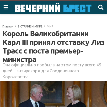
Главная
В СТРАНЕ И МИРЕ
МИР
Король Великобритании
Карл III принял отставку Лиз
Трасс с поста премьер-
министра
Она официально пробыла на этом посту всего 45
дней – антирекорд для Соединенного
Королевства