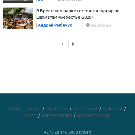
В Брестском парке состоялся турнир по
шахматам «Берестье-2026»
|
Андрей Рыбачук
25/07/2026
В СТРАНЕ И МИРЕ
ОБЩЕСТВО
ЭКОНОМИКА
КУЛЬТУРА
СПОРТ
ВОПРОС-ОТВЕТ
ФОТОРЕПОРТАЖ
+375 29 116 0000 (Viber)