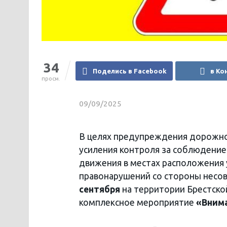
34
Поделись в Facebook
в Ко
просм.
09/09/2025
В целях предупреждения дорожно
усиления контроля за соблюдени
движения в местах расположения
правонарушений со стороны несо
сентября
на территории Брестско
комплексное мероприятие
«Внима