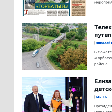
мероприят
Телек
путеп
|
Николай 
В сюжете
«Горбато
районе...
Елиза
детск
|
БЕЛТА
Президен
междунар