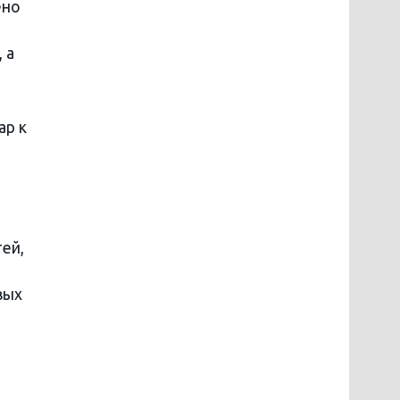
ено
 а
ар к
ей,
о
вых