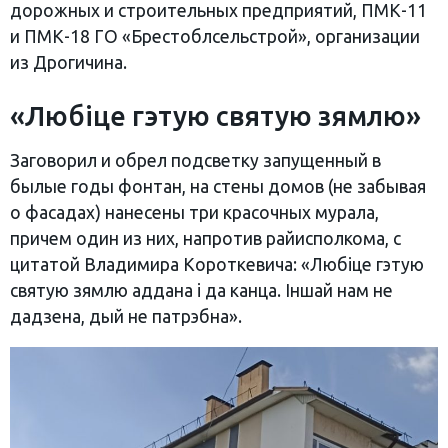
дорожных и строительных предприятий, ПМК-11
и ПМК-18 ГО «Брестоблсельстрой», организации
из Дрогичина.
«Любіце гэтую святую зямлю»
Заговорил и обрел подсветку запущенный в
былые годы фонтан, на стены домов (не забывая
о фасадах) нанесены три красочных мурала,
причем один из них, напротив райисполкома, с
цитатой Владимира Короткевича: «Любіце гэтую
святую зямлю аддана і да канца. Іншай нам не
дадзена, дый не патрэбна».