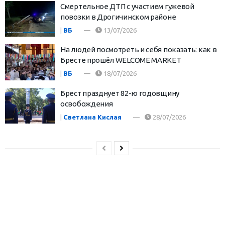
Смертельное ДТП с участием гужевой
повозки в Дрогичинском районе
|
ВБ
13/07/2026
На людей посмотреть и себя показать: как в
Бресте прошёл WELCOME MARKET
|
ВБ
18/07/2026
Брест празднует 82-ю годовщину
освобождения
|
Светлана Кислая
28/07/2026