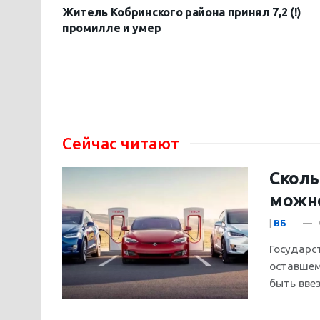
Житель Кобринского района принял 7,2 (!)
промилле и умер
Сейчас читают
Сколь
можно
|
ВБ
Государс
оставшем
быть ввез