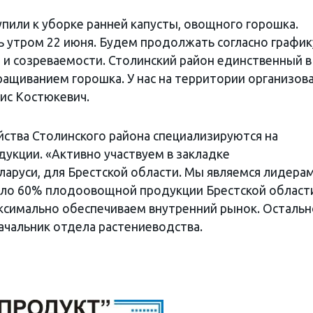
пили к уборке ранней капусты, овощного горошка.
 утром 22 июня. Будем продолжать согласно график
 и созреваемости. Столинский район единственный в
ращиванием горошка. У нас на территории организов
нис Костюкевич.
йства Столинского района специализируются на
кции. «Активно участвуем в закладке
аруси, для Брестской области. Мы являемся лидера
коло 60% плодоовощной продукции Брестской област
ксимально обеспечиваем внутренний рынок. Осталь
ачальник отдела растениеводства.