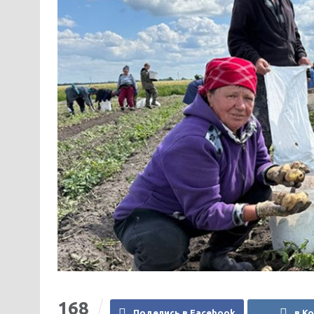
168
Поделись в Facebook
в К