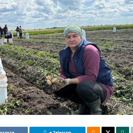
онтакте
в Telegram