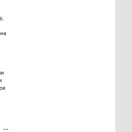
у,
ана
ми
и
ное