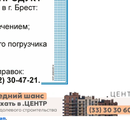
ram
.