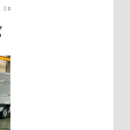
0
т
я