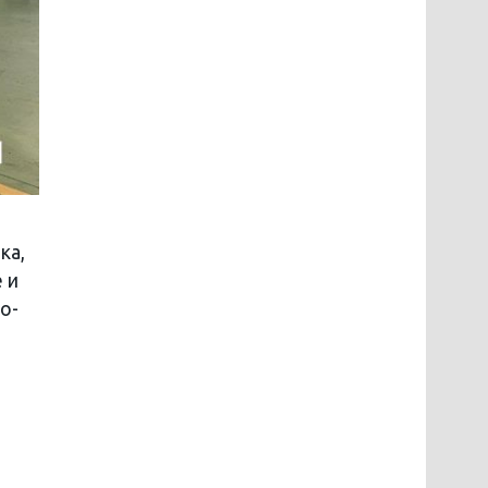
ка,
 и
о-