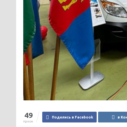
49
Поделись в Facebook
в Ко
просм.