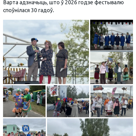
Варта адзначыць, што ў 2026 годзе фестывалю
споўнілася 30 гадоў.