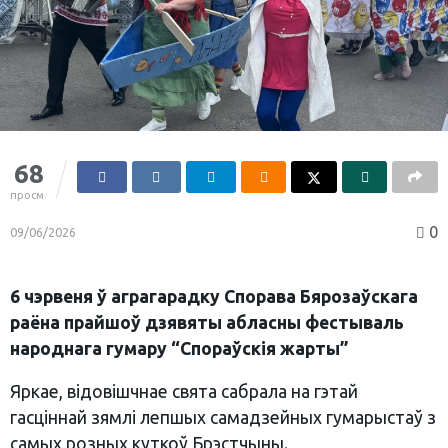
68
просм.
0
09/06/2026
6 чэрвеня ў аграгарадку Спорава Бярозаўскага
раёна прайшоў дзявяты абласны фестываль
народнага гумару “Спораўскія жарты”
Яркае, відовішчнае свята сабрала на гэтай
гасціннай зямлі лепшых самадзейных гумарыстаў з
самых розных куткоў Брэстчыны.