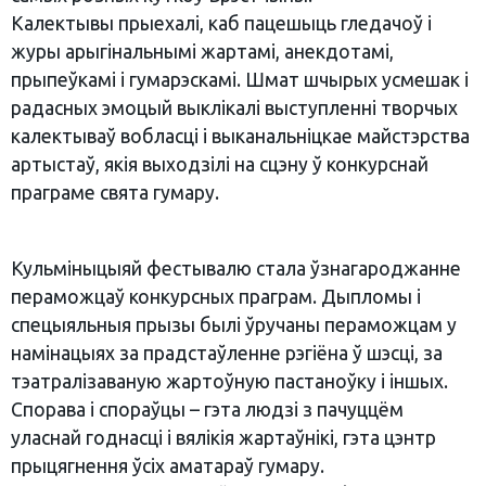
Калектывы прыехалі, каб пацешыць гледачоў і
журы арыгінальнымі жартамі, анекдотамі,
прыпеўкамі і гумарэскамі. Шмат шчырых усмешак і
радасных эмоцый выклікалі выступленні творчых
калектываў вобласці і выканальніцкае майстэрства
артыстаў, якія выходзілі на сцэну ў конкурснай
праграме свята гумару.
Кульміныцыяй фестывалю стала ўзнагароджанне
пераможцаў конкурсных праграм. Дыпломы і
спецыяльныя прызы былі ўручаны пераможцам у
намінацыях за прадстаўленне рэгіёна ў шэсці, за
тэатралізаваную жартоўную пастаноўку і іншых.
Спорава і спораўцы – гэта людзі з пачуццём
уласнай годнасці і вялікія жартаўнікі, гэта цэнтр
прыцягнення ўсіх аматараў гумару.