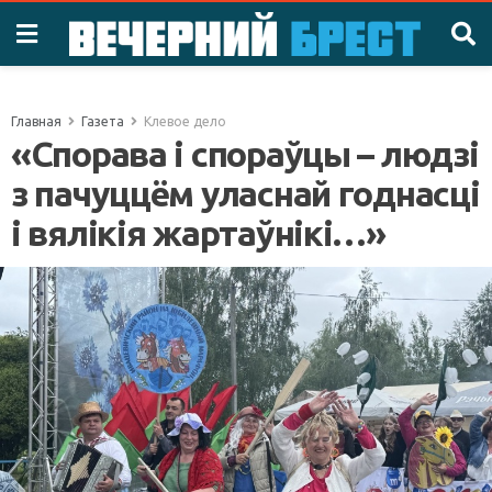
Главная
Газета
Клевое дело
«Спорава і спораўцы – людзі
з пачуццём уласнай годнасці
і вялікія жартаўнікі…»