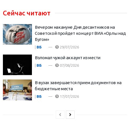
Сейчас читают
Вечером накануне Дня десантников на
Советской пройдет концерт ВИА «Орлы над
Бугом»
|
ВБ
29/07/2026
Взломал чужой аккаунт из мести
|
ВБ
07/08/2026
В вузах завершается прием документов на
бюджетные места
|
ВБ
17/07/2026