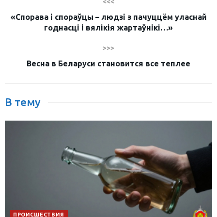
<<<
«Спорава і спораўцы – людзі з пачуццём уласнай
годнасці і вялікія жартаўнікі…»
>>>
Весна в Беларуси становится все теплее
В тему
ПРОИСШЕСТВИЯ