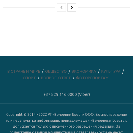
В СТРАНЕ И МИРЕ
ОБЩЕСТВО
ЭКОНОМИКА
КУЛЬТУРА
СПОРТ
ВОПРОС-ОТВЕТ
ФОТОРЕПОРТАЖ
+375 29 116 0000 (Viber)
Copyright © 2014 - 2022 РГ «Вечерний Брест» ООО. Воспроизведение
или перепечатка информации, принадлежащей «Вечернему Бресту»,
допускается только с письменного разрешения редакции. За
содержание отзывов администрация ответственности не несет.