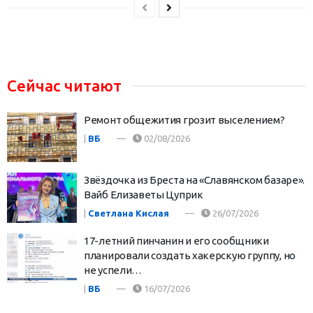
Сейчас читают
Ремонт общежития грозит выселением?
|
ВБ
02/08/2026
Звёздочка из Бреста на «Славянском базаре».
Вайб Елизаветы Цуприк
|
Светлана Кислая
26/07/2026
17-летний пинчанин и его сообщники
планировали создать хакерскую группу, но
не успели…
|
ВБ
16/07/2026