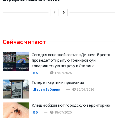
Сейчас читают
Сегодня основной состав «Динамо-Брест»
проведет открытую тренировку и
товарищескую встречу в Столине
|
ВБ
17/07/2026
Галерея картин и признаний
|
Дарья Зубарик
26/07/2026
Клещи обживают городскую территорию
|
ВБ
18/07/2026