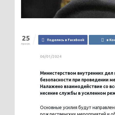
25
Поделись в Facebook
в Ко
просм.
06/01/2024
Министерством внутренних дел
безопасности при проведении м
Налажено взаимодействие со вс
несение службы в усиленном ре
Основные усилия будут направлен
рождественских мероприятий и о