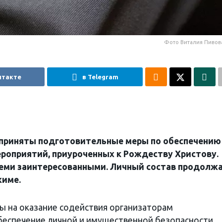
Фото Виталия Пивов
нтакте
в Telegram
 приняты подготовительные меры по обеспечению
ероприятий, приуроченных к Рождеству Христову.
еми заинтересованными. Личный состав продолж
жиме.
ы на оказание содействия организаторам
беспечение личной и имущественной безопасности