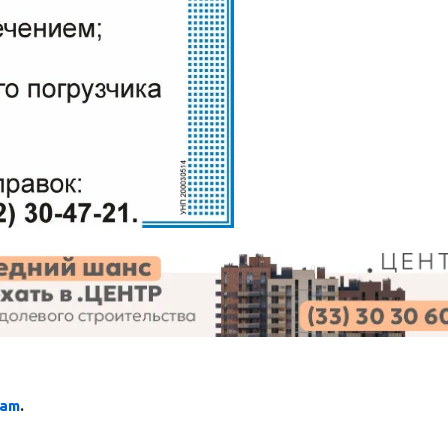
ram
.