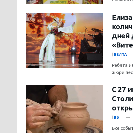
Елиза
колич
дней 
«Вите
|
БЕЛТА
Ребята и
жюри песн
С 27 
Столи
откры
|
ВБ
Все собы