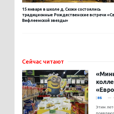
15 января в школе д. Скоки состоялись
традиционные Рождественские встречи «С
Вифлеемской звезды»
Сейчас читают
«Минь
колле
«Евро
|
ВБ
Этим лет
появляютс