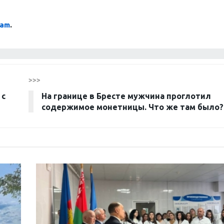
ram
.
>>>
 с
На границе в Бресте мужчина проглотил
содержимое монетницы. Что же там было?