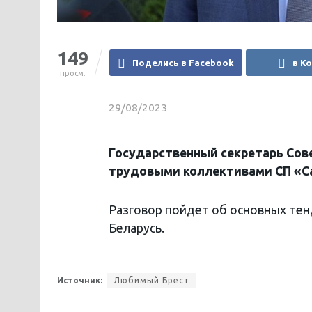
149
Поделись в Facebook
в К
просм.
29/08/2023
Государственный секретарь Сове
трудовыми коллективами СП «С
Разговор пойдет об основных тен
Беларусь.
Источник:
Любимый Брест