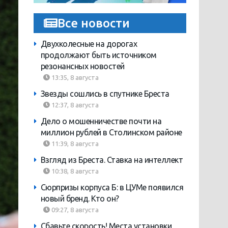
Все новости
Двухколесные на дорогах
продолжают быть источником
резонансных новостей
13:35, 8 августа
Звезды сошлись в спутнике Бреста
12:37, 8 августа
Дело о мошенничестве почти на
миллион рублей в Столинском районе
11:39, 8 августа
Взгляд из Бреста. Ставка на интеллект
10:38, 8 августа
Сюрпризы корпуса Б: в ЦУМе появился
новый бренд. Кто он?
09:27, 8 августа
Сбавьте скорость! Места установки