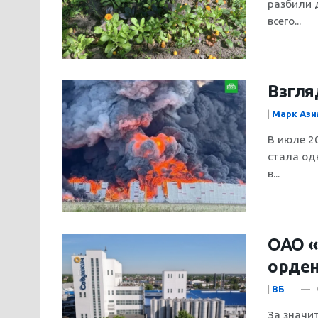
разбили 
всего...
Взгля
|
Марк Аз
В июле 2
стала од
в...
ОАО «
орден
|
ВБ
За значи