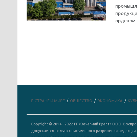
промышле
продукци
орденом 
В СТРАНЕ И МИРЕ
ОБЩЕСТВО
ЭКОНОМИКА
КУЛ
Copyright © 2014 - 2022 РГ «Вечерний Брест» ООО. Восп
допускается только с письменного разрешения редакции