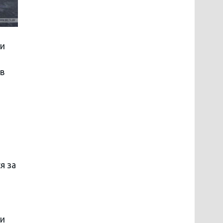
ми
в
я за
 и