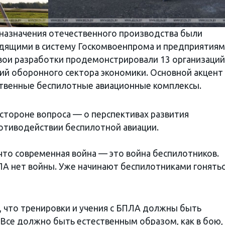
 назначения отечественного производства были
одящими в систему Госкомвоенпрома и предприятия
вои разработки продемонстрировали 13 организаций
ий оборонного сектора экономики. Основной акцент 
ственные беспилотные авиационные комплексы.
стороне вопроса — о перспективах развития
отиводействии беспилотной авиации.
 что современная война — это война беспилотников.
ЛА нет войны. Уже начинают беспилотниками гонятьс
 что тренировки и учения с БПЛА должны быть
Все должно быть естественным образом, как в бою,