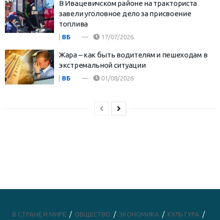
В Ивацевичском районе на тракториста
завели уголовное дело за присвоение
топлива
|
ВБ
17/07/2026
Жара – как быть водителям и пешеходам в
экстремальной ситуации
|
ВБ
01/08/2026
В СТРАНЕ И МИРЕ
ОБЩЕСТВО
ЭКОНОМИКА
КУЛЬТУРА